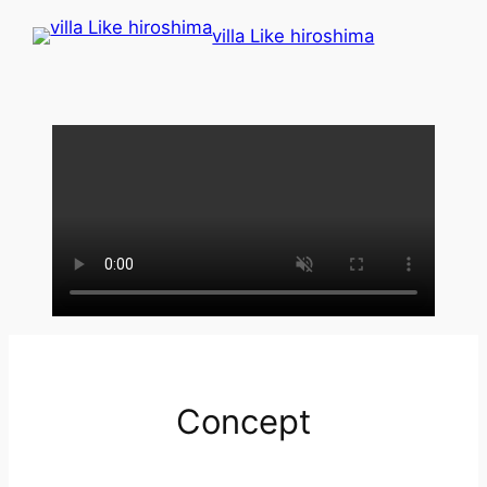
内
villa Like hiroshima
容
を
ス
キ
ッ
プ
Concept